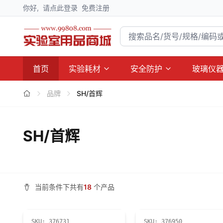
你好,
请点此登录
免费注册
首页
实验耗材
安全防护
玻璃仪
品牌
SH/首辉
SH/首辉
当前条件下共有
18
个产品
SKU:
376731
SKU:
376950