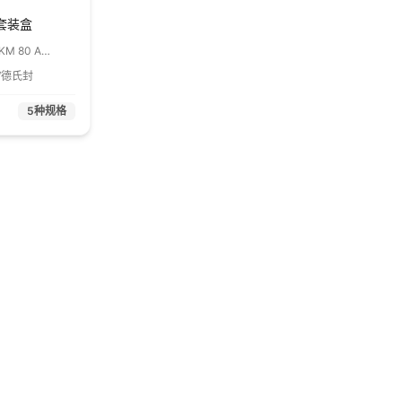
套装盒
 30/340 - 1
K/德氏封
5
种规格