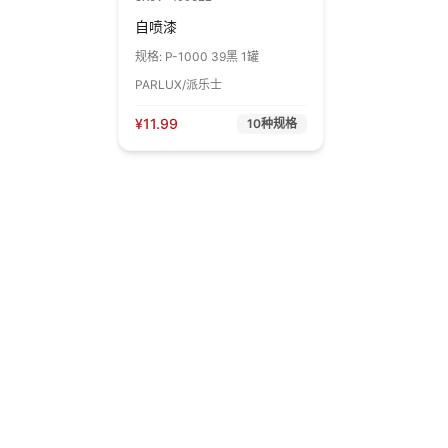
自喷漆
规格:
P-1000 39黑 1罐
PARLUX/派乐士
¥
11.99
10
种规格