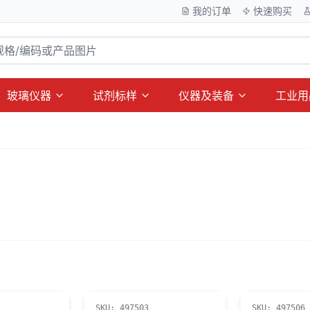
我的订单
快速购买
玻璃仪器
试剂标样
仪器及装备
工业用
SKU:
497503
SKU:
497506