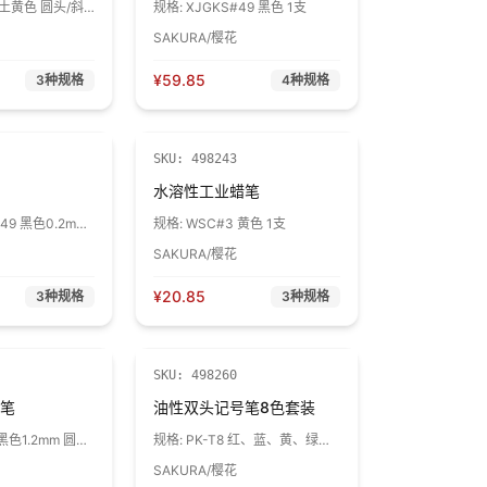
5 土黄色 圆头/斜
规格:
XJGKS#49 黑色 1支
SAKURA/樱花
¥
59.85
3
种规格
4
种规格
SKU:
498243
1
水溶性工业蜡笔
#49 黑色0.2mm
规格:
WSC#3 黄色 1支
SAKURA/樱花
¥
20.85
3
种规格
3
种规格
SKU:
498260
笔
油性双头记号笔8色套装
 黑色1.2mm 圆头
规格:
PK-T8 红、蓝、黄、绿、
黑、紫、棕、橙0.6mm/1mm 1
SAKURA/樱花
支