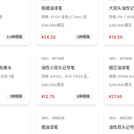
极细油漆笔
大双头油性记
支
规格:
41101 金色,0.7mm 1支
规格:
PK-T #4
色,1.2mm/6.0m
SAKURA/樱花
SAKURA/樱花
¥
24.20
¥
19.50
53
种规格
3
种规格
SKU:
497846
SKU:
497858
充墨水
油性小双头记号笔
细芯油漆笔
 白色 1瓶
规格:
44102，XYK-T#36 蓝
规格:
XPMK #4
色，0.6mm/1mm 1支
支
SAKURA/樱花
SAKURA/樱花
¥
12.75
¥
27.95
1
种规格
8
种规格
SKU:
498020
SKU:
498208
5
细油漆笔
油性双头记号