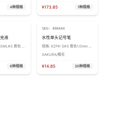
¥
173.85
4
种规格
1
种规格
SKU:
498444
充液
水性单头记号笔
00ML#3 黄色 1
规格:
XZPK-S#3 黄色1.0mm 1
支
SAKURA/樱花
¥
14.85
6
种规格
20
种规格