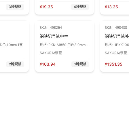
¥
19.35
¥
13.35
3
种规格
4
种规格
SKU:
498264
SKU:
498438
钢铁记号笔中字
钢铁记号笔补
金色,1.0mm 1支
规格:
PKK-M#50 白色3.0mm 1
规格:
HPKK10
支
桶
SAKURA/樱花
SAKURA/樱花
¥
103.94
¥
1351.35
2
种规格
1
种规格