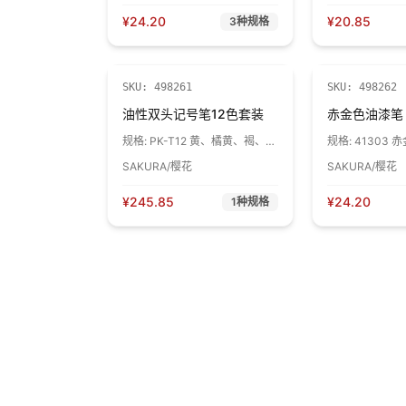
¥
24.20
¥
20.85
3
种规格
SKU:
498261
SKU:
498262
油性双头记号笔12色套装
赤金色油漆笔
规格:
PK-T12 黄、橘黄、褐、土
规格:
41303 赤
黄、红、粉红、紫、浅绿、绿、
SAKURA/樱花
SAKURA/樱花
蓝、黑、天蓝 圆头/斜槽头 1支
¥
245.85
¥
24.20
1
种规格