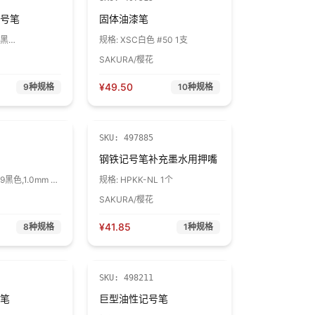
号笔
固体油漆笔
9黑
规格:
XSC白色 #50 1支
m 1支
SAKURA/樱花
¥
49.50
9
种规格
10
种规格
SKU:
497885
钢铁记号笔补充墨水用押嘴
9黑色,1.0mm 1
规格:
HPKK-NL 1个
SAKURA/樱花
¥
41.85
8
种规格
1
种规格
SKU:
498211
笔
巨型油性记号笔