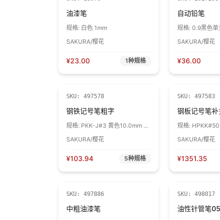
油漆笔
自动铅笔
规格:
白色 1mm
规格:
0.9黑色单
SAKURA/樱花
SAKURA/樱花
¥
23.00
¥
36.00
1
种规格
SKU:
497578
SKU:
497583
钢铁记号笔粗字
钢板记号笔补
规格:
PKK-J#3 黄色10.0mm 1
规格:
HPKK#50
支
SAKURA/樱花
SAKURA/樱花
¥
103.94
¥
1351.35
5
种规格
SKU:
497886
SKU:
498017
中粗油漆笔
油性针管笔0