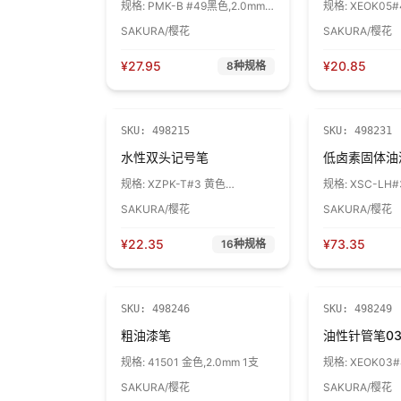
规格:
PMK-B #49黑色,2.0mm 1
规格:
XEOK05#
支
1支
SAKURA/樱花
SAKURA/樱花
¥
27.95
¥
20.85
8
种规格
SKU:
498215
SKU:
498231
水性双头记号笔
低卤素固体油
规格:
XZPK-T#3 黄色
规格:
XSC-LH#
1.0mm/5.5mm 圆头/斜槽头 1支
SAKURA/樱花
SAKURA/樱花
¥
22.35
¥
73.35
16
种规格
SKU:
498246
SKU:
498249
粗油漆笔
油性针管笔0
规格:
41501 金色,2.0mm 1支
规格:
XEOK03#
1支
SAKURA/樱花
SAKURA/樱花