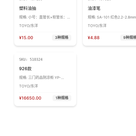
塑料油抽
油漆笔
规格:
小号：直管长×软管长：
规格:
SA-101 红色2.2-2.8mm
400×560mm
支
TOYO/东洋
TOYO/东洋
¥
15.00
¥
4.88
3
种规格
9
种规
SKU:
510324
926款
规格:
三门药品阴凉柜 YP-
1800B3 1台
TOYO/东洋
¥
16650.00
1
种规格