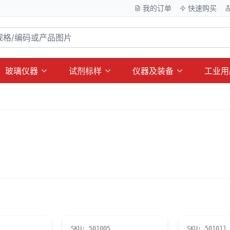
我的订单
快速购买
玻璃仪器
试剂标样
仪器及装备
工业用
SKU:
501005
SKU:
501011