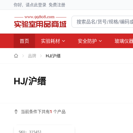
你好,
请点此登录
免费注册
首页
实验耗材
安全防护
玻璃仪
品牌
HJ/沪缙
HJ/沪缙
当前条件下共有
1
个产品
SKU:
315451