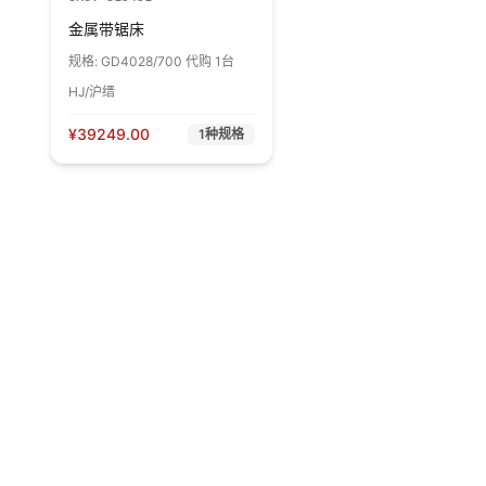
金属带锯床
规格:
GD4028/700 代购 1台
HJ/沪缙
¥
39249.00
1
种规格