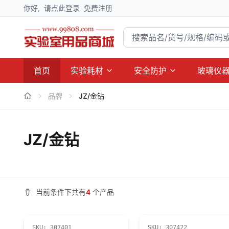
你好,
请点此登录
免费注册
首页
实验耗材
安全防护
玻璃仪
品牌
JZ/金钻
JZ/金钻
当前条件下共有
4
个产品
SKU:
307401
SKU:
307422