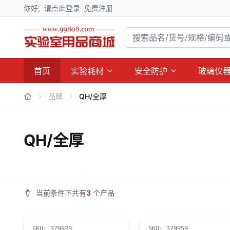
你好,
请点此登录
免费注册
首页
实验耗材
安全防护
玻璃仪
品牌
QH/全厚
QH/全厚
当前条件下共有
3
个产品
SKU:
379929
SKU:
379959