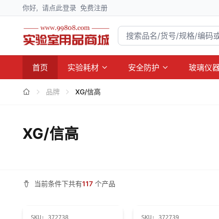
你好,
请点此登录
免费注册
首页
实验耗材
安全防护
玻璃仪
品牌
XG/信高
XG/信高
当前条件下共有
117
个产品
SKU:
372738
SKU:
372739