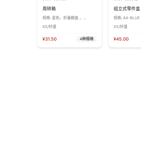
周转箱
组立式零件盒
规格:
蓝色，折叠翻盖 ，
规格:
A4-BLUE
300*200*148mm（W*D*H），
444*200*175
XS/轩盛
XS/轩盛
承重20kg，材质PP 1个
403*170*165 
¥
31.50
¥
45.00
4
种规格