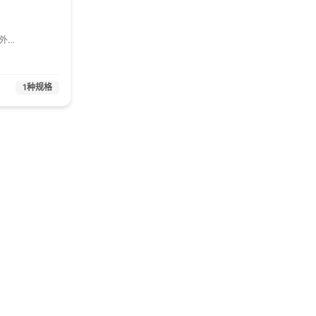
 外
，内
1个
1
种规格