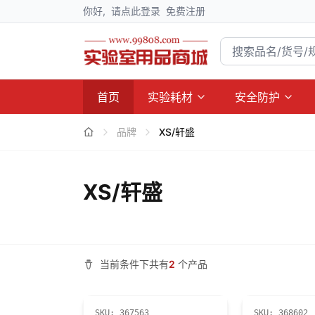
你好,
请点此登录
免费注册
首页
实验耗材
安全防护
品牌
XS/轩盛
XS/轩盛
当前条件下共有
2
个产品
SKU:
367563
SKU:
368602