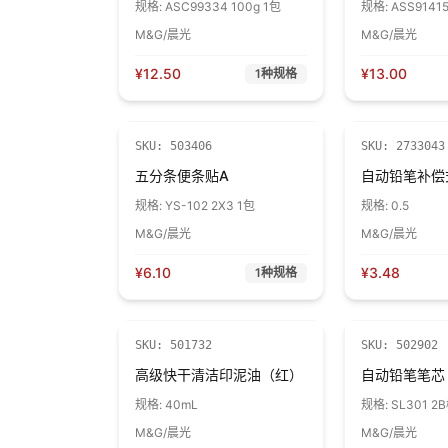
规格:
ASC99334 100g 1包
规格:
ASS9141
M&G/晨光
M&G/晨光
¥
12.50
¥
13.00
1
种规格
售完下架
SKU:
503406
SKU:
2733043
五分条便条贴A
自动铅笔补偿
规格:
YS-102 2X3 1包
规格:
0.5
M&G/晨光
M&G/晨光
¥
6.10
¥
3.48
1
种规格
SKU:
501732
SKU:
502902
高级快干清洁印泥油（红）
自动铅笔笔芯
规格:
40mL
规格:
M&G/晨光
M&G/晨光