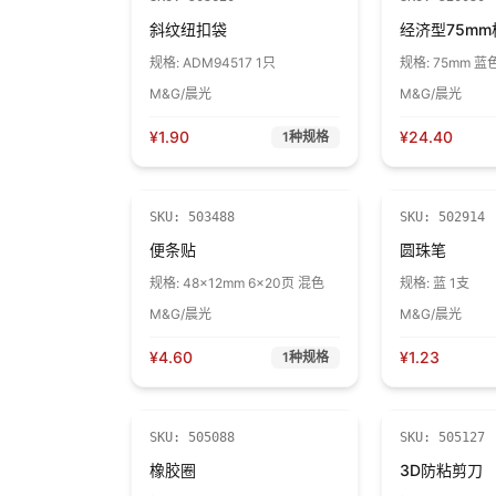
斜纹纽扣袋
经济型75m
规格:
ADM94517 1只
规格:
75mm 蓝
M&G/晨光
M&G/晨光
¥
1.90
¥
24.40
1
种规格
SKU:
503488
SKU:
502914
便条贴
圆珠笔
规格:
48×12mm 6×20页 混色
规格:
蓝 1支
M&G/晨光
M&G/晨光
¥
4.60
¥
1.23
1
种规格
SKU:
505088
SKU:
505127
橡胶圈
3D防粘剪刀