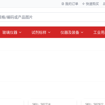
我的订单
快速购买
玻璃仪器
试剂标样
仪器及装备
工业用
SKU:
502714
SKU:
502922