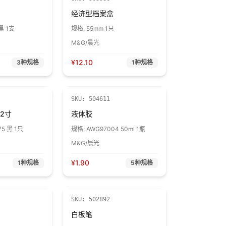
经济型档案盒
黑 1支
规格:
55mm 1只
M&G/晨光
¥
12.10
3
种规格
1
种规格
SKU:
504611
2寸
液体胶
5 黑 1只
规格:
AWG97004 50ml 1瓶
M&G/晨光
¥
1.90
1
种规格
5
种规格
SKU:
502892
白板笔