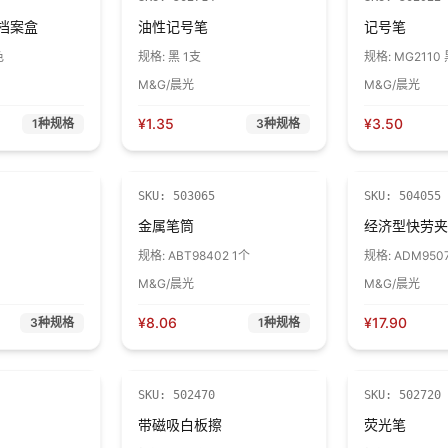
m档案盒
油性记号笔
记号笔
色
规格:
黑 1支
规格:
MG2110 
M&G/晨光
M&G/晨光
¥
1.35
¥
3.50
1
种规格
3
种规格
SKU:
503065
SKU:
504055
金属笔筒
经济型快劳夹
规格:
ABT98402 1个
规格:
ADM9507
M&G/晨光
M&G/晨光
¥
8.06
¥
17.90
3
种规格
1
种规格
SKU:
502470
SKU:
502720
带磁吸白板擦
荧光笔