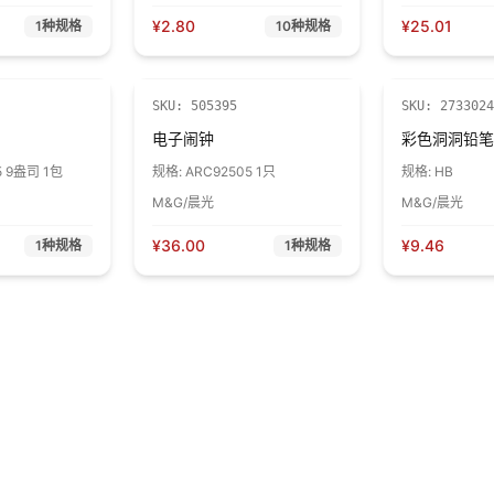
¥
2.80
¥
25.01
1
种规格
10
种规格
SKU:
505395
SKU:
2733024
电子闹钟
彩色洞洞铅笔
5 9盎司 1包
规格:
ARC92505 1只
规格:
HB
M&G/晨光
M&G/晨光
¥
36.00
¥
9.46
1
种规格
1
种规格