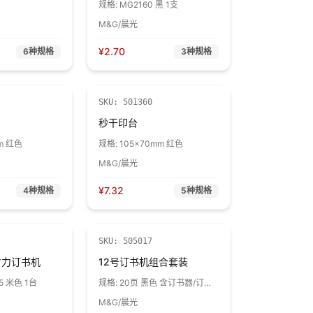
规格:
MG2160 黑 1支
M&G/晨光
¥
2.70
6
种规格
3
种规格
SKU:
501360
秒干印台
m 红色
规格:
105×70mm 红色
M&G/晨光
¥
7.32
4
种规格
5
种规格
SKU:
505017
省力订书机
12号订书机组合套装
5 米色 1台
规格:
20页 黑色 含订书器/订书
钉/起钉器
M&G/晨光