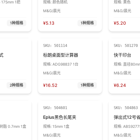
5 175mm 1把
规格:
颜色随机
规格:
黄色
M&G/晨光
M&G/晨光
¥
5.13
¥
5.20
1
种规格
1
种规格
SKU:
501114
SKU:
501270
式
标朗桌面型计算器
快干印台
规格:
ADG98837 1台
规格:
直径80m
M&G/晨光
M&G/晨光
¥
16.52
¥
6.24
2
种规格
1
种规格
SKU:
504601
SKU:
504863
Eplus黑色长尾夹
弹出式12号
SL301 2B树脂 0.7mm 1盒
规格:
15mm 1盒
规格:
ABS9277
M&G/晨光
M&G/晨光