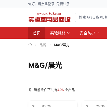
你好,
请点此登录
免费注册
首页
实验耗材
安全防护
品牌
M&G/晨光
M&G/晨光
当前条件下共有
406
个产品
SKU:
503620
SKU:
520030