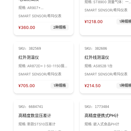
规格:
ST8900 测量气体：一
化碳、硫化氢、氧气、可燃气
规格:
AR907+
SMART SENSOR/希玛仪表
1台
50V/100V/250V/500V/1000V
SMART SENSOR/希玛仪表
1台
¥
1218.00
1
种规
¥
360.00
2
种规格
SKU:
382569
SKU:
382606
红外测温仪
红外线测温仪
规格:
AR872D+ (-50-1150摄氏
规格:
AS852B 1台
度) 1台
SMART SENSOR/希玛仪表
SMART SENSOR/希玛仪表
¥
705.00
¥
214.50
1
种规格
1
种规
SKU:
6684741
SKU:
1773484
高精度数显压差计
高精度便携式PH计
规格:
新款ST510压差计
规格:
嵌入式食品PH计