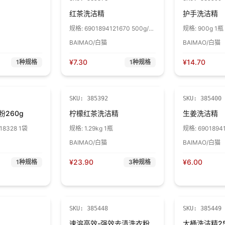
红茶洗洁精
护手洗洁精
规格:
6901894121670 500g/瓶
规格:
900g 1瓶
1瓶
BAIMAO/白猫
BAIMAO/白猫
¥
7.30
¥
14.70
1
种规格
1
种规格
SKU:
385392
SKU:
385400
260g
柠檬红茶洗洁精
生姜洗洁精
18328 1袋
规格:
1.29kg 1瓶
规格:
69018941
瓶
BAIMAO/白猫
BAIMAO/白猫
¥
23.90
¥
6.00
1
种规格
3
种规格
SKU:
385448
SKU:
385449
速溶高效-强效去渍洗衣粉
大桶洗洁精25