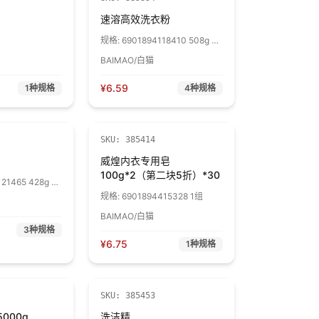
速溶高效洗衣粉
规格:
6901894118410 508g 1
袋
BAIMAO/白猫
¥
6.59
1
种规格
4
种规格
SKU:
385414
威煌内衣专用皂
100g*2（第二块5折）*30
21465 428g 1
规格:
6901894415328 1组
BAIMAO/白猫
3
种规格
¥
6.75
1
种规格
SKU:
385453
000g
洗洁精