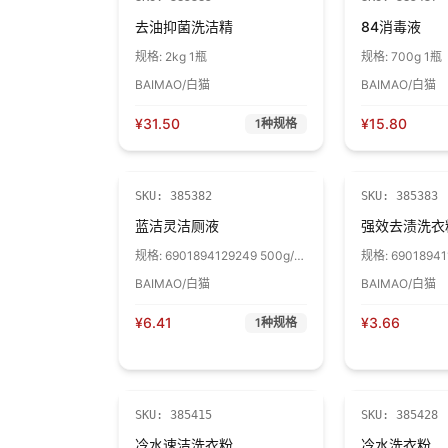
去油抑菌洗洁精
84消毒液
规格:
2kg 1瓶
规格:
700g 1瓶
BAIMAO/白猫
BAIMAO/白猫
¥
31.50
¥
15.80
1
种规格
SKU:
385382
SKU:
385383
蓝洁灵洁厕液
强效去渍洗衣粉
规格:
6901894129249 500g/瓶
规格:
69018941
1瓶
BAIMAO/白猫
BAIMAO/白猫
¥
6.41
¥
3.66
1
种规格
SKU:
385415
SKU:
385428
冷水速洁洗衣粉
冷水洗衣粉