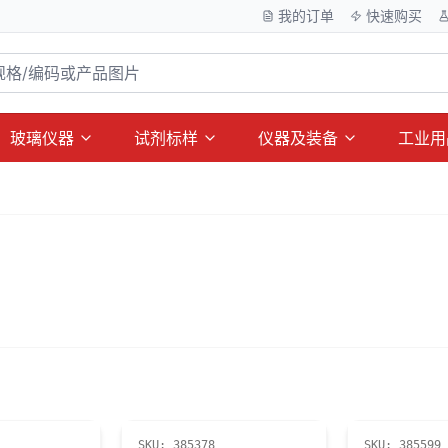
我的订单
快速购买
玻璃仪器
试剂标样
仪器及装备
工业用
SKU:
385378
SKU:
385599