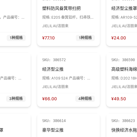
塑料防风畚箕带扫把
经济型尘推罩
红色，产品编号：
规格:
E205 畚箕铝杆，扫帚铁杆
规格:
AR109-
05 1把
（喷漆） 1套
21104 1个
JIELILAI/洁丽来
JIELILAI/洁丽
¥
77.10
¥
24.00
1
种规格
1
种规格
SKU:
386572
SKU:
386590
经济型尘推
高级塑料海绵
16 产品编号：
规格:
A109 524 产品编号：
规格:
D202 1
01 1个
20104 1把
50102 1个
JIELILAI/洁丽来
JIELILAI/洁丽
¥
66.00
¥
49.50
3
种规格
4
种规格
SKU:
386614
SKU:
386623
罩
豪华型尘推
快换经济水拖