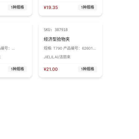
¥
19.35
1
种规格
1
种规格
SKU:
387918
经济型拾物夹
产品编号：
规格:
T790 产品编号：62601。
长度：75cm左右 1个
来
JIELILAI/洁丽来
¥
21.00
1
种规格
1
种规格