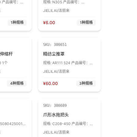
50 产品编号：
规格:
N305 产品编号：
01 1个
82301*01 1个
来
JIELILAI/洁丽来
¥
6.00
1
种规格
1
种规格
SKU:
386651
伸缩杆
精纺尘推罩
0 1个
规格:
AR111 524 产品编号：
21105 1个
来
JIELILAI/洁丽来
¥
60.00
4
种规格
3
种规格
SKU:
386689
爪形水拖把头
150804250019)
规格:
C208-450 产品编号：
1个
4120103000001 白色 蓝色 可
来
JIELILAI/洁丽来
选 1个