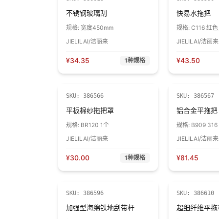
不锈钢玻璃刮
快易水拖把
规格:
宽度450mm
规格:
C116 
40506042500
JIELILAI/洁丽来
JIELILAI/洁丽来
¥
34.35
¥
43.50
1
种规格
SKU:
386566
SKU:
386567
平板棉纱拖把罩
铝合金平拖把
规格:
BR120 1个
规格:
B909 3
30401031600
JIELILAI/洁丽来
JIELILAI/洁丽来
¥
30.00
¥
81.45
1
种规格
SKU:
386596
SKU:
386610
加强型海绵铁地刮带杆
超细纤维平拖