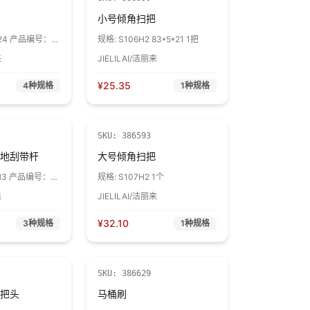
小号倾角扫把
524 产品编号：
规格:
S106H2 83*5*21 1把
来
JIELILAI/洁丽来
¥
25.35
4
种规格
1
种规格
SKU:
386593
地刮带杆
大号倾角扫把
8H3 产品编号：
规格:
S107H2 1个
来
JIELILAI/洁丽来
¥
32.10
3
种规格
1
种规格
SKU:
386629
把头
马桶刷