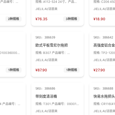
16 产品编号：
规格:
A112-524 24寸，产品编
规格:
C206 4
02 1个
号：20106 1个
41101030000
JIELILAI/洁丽来
JIELILAI/洁丽
¥
76.35
¥
18.90
2
种规格
3
种规格
SKU:
386639
SKU:
386642
欧式平板雪尼尔拖把
高强度铝合金
0100360003)
规格:
B307 产品编号：
规格:
TP2-120
3010804160006 1个
JIELILAI/洁丽来
JIELILAI/洁丽
¥
87.90
¥
27.90
1
种规格
1
种规格
SKU:
386686
SKU:
386688
带刻度清洁桶
快易水拖把头
524 产品编号：
规格:
T301 产品编号：09301
规格:
CR116(4
10L 蓝色 1个
颜色随机可备注 
JIELILAI/洁丽来
JIELILAI/洁丽