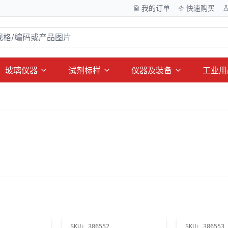
我的订单
快速购买
玻璃仪器
试剂标样
仪器及装备
工业用
SKU:
386552
SKU:
386553