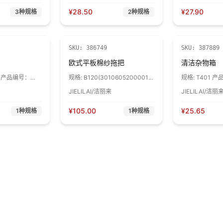
¥
28.50
¥
27.90
3
种规格
2
种规格
SKU:
386749
SKU:
387889
欧式平板棉纱拖把
清洁杂物箱
50 产品编号：
规格:
B120(3010605200001)
规格:
T401 
色随机可备注 1把
1个
09401*01 1个
JIELILAI/洁丽来
JIELILAI/洁丽
¥
105.00
¥
25.65
1
种规格
1
种规格