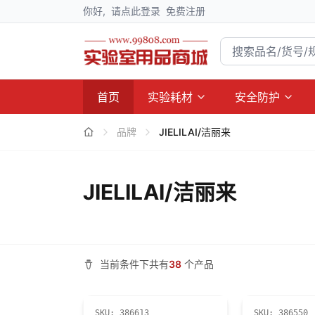
你好,
请点此登录
免费注册
首页
实验耗材
安全防护
品牌
JIELILAI/洁丽来
JIELILAI/洁丽来
当前条件下共有
38
个产品
SKU:
386613
SKU:
386550