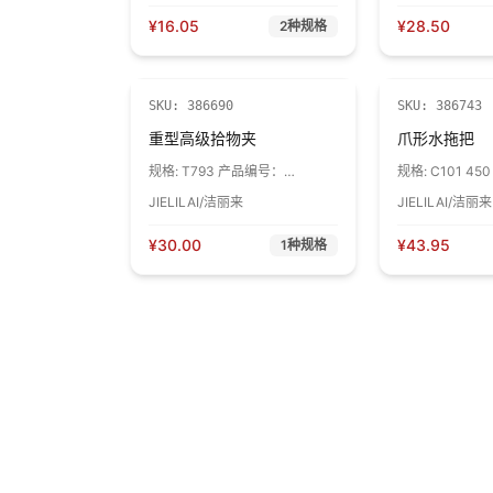
¥
16.05
¥
28.50
2
种规格
SKU:
386690
SKU:
386743
重型高级拾物夹
爪形水拖把
规格:
T793 产品编号：
规格:
C101 4
62303，长度：96cm 1个
40101 白色蓝
JIELILAI/洁丽来
JIELILAI/洁丽来
¥
30.00
¥
43.95
1
种规格