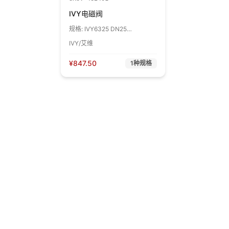
IVY电磁阀
规格:
IVY6325 DN25
PN8bar,AC220,螺纹连接 1台
IVY/艾维
¥
847.50
1
种规格