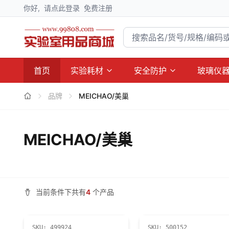
你好,
请点此登录
免费注册
首页
实验耗材
安全防护
玻璃仪
品牌
MEICHAO/美巢
MEICHAO/美巢
当前条件下共有
4
个产品
SKU:
499924
SKU:
500152