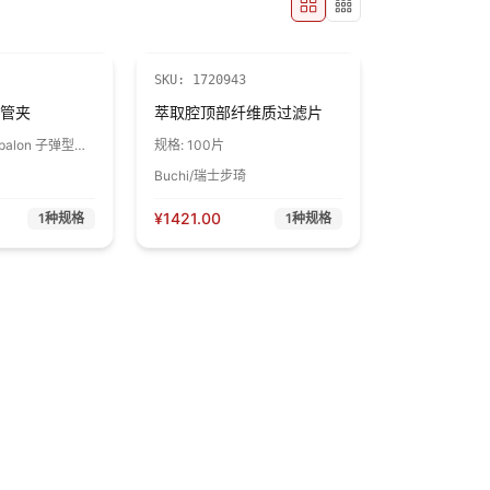
SKU:
1720943
管夹
萃取腔顶部纤维质过滤片
alon 子弹型连
规格:
100片
Buchi/瑞士步琦
¥
1421.00
1
种规格
1
种规格