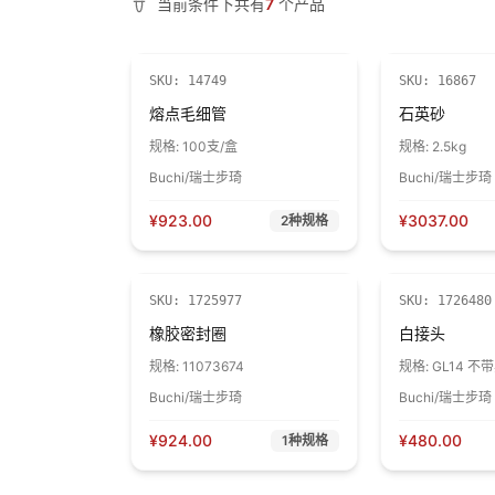
当前条件下共有
7
个产品
SKU:
14749
SKU:
16867
熔点毛细管
石英砂
规格:
100支/盒
规格:
2.5kg
Buchi/瑞士步琦
Buchi/瑞士步琦
¥
923.00
¥
3037.00
2
种规格
SKU:
1725977
SKU:
1726480
橡胶密封圈
白接头
规格:
11073674
规格:
GL14 
装
Buchi/瑞士步琦
Buchi/瑞士步琦
¥
924.00
¥
480.00
1
种规格