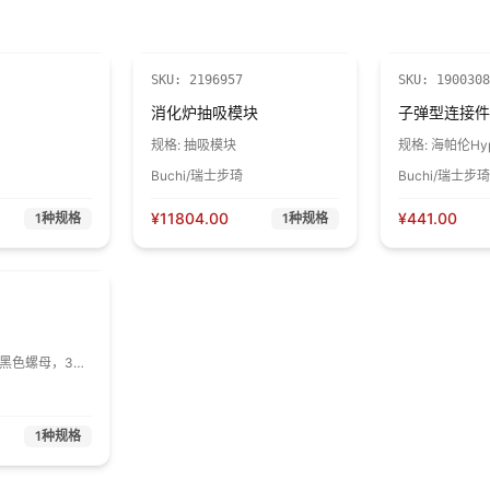
SKU:
2196957
SKU:
1900308
消化炉抽吸模块
子弹型连接件
规格:
抽吸模块
规格:
海帕伦Hyp
接件管夹
Buchi/瑞士步琦
Buchi/瑞士步琦
¥
11804.00
¥
441.00
1
种规格
1
种规格
不带黑色螺母，3个
1
种规格