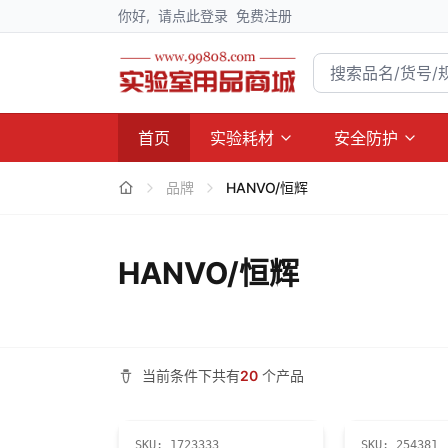
你好,
请点此登录
免费注册
首页
实验耗材
安全防护
品牌
HANVO/恒辉
HANVO/恒辉
当前条件下共有
20
个产品
SKU:
1723333
SKU:
254381