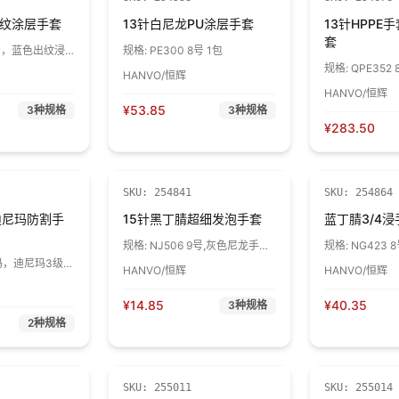
出纹涂层手套
13针白尼龙PU涂层手套
13针HPPE
套
8号，蓝色出纹浸
规格:
PE300 8号 1包
规格:
QPE352
HANVO/恒辉
虎口加强 1包
HANVO/恒辉
¥
53.85
3
种规格
3
种规格
¥
283.50
SKU:
254841
SKU:
254864
迪尼玛防割手
15针黑丁腈超细发泡手套
蓝丁腈3/4浸
规格:
NJ506 9号,灰色尼龙手套
规格:
NG423 
芯,黑色涂层 1副
8码，迪尼玛3级防
HANVO/恒辉
HANVO/恒辉
¥
14.85
¥
40.35
3
种规格
2
种规格
SKU:
255011
SKU:
255014