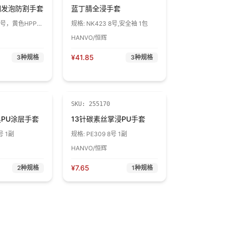
细发泡防割手套
蓝丁腈全浸手套
 8号，黄色HPPE
规格:
NK423 8号,安全袖 1包
 1包
HANVO/恒辉
¥
41.85
3
种规格
3
种规格
SKU:
255170
黑PU涂层手套
13针碳素丝掌浸PU手套
号 1副
规格:
PE309 8号 1副
HANVO/恒辉
¥
7.65
2
种规格
1
种规格