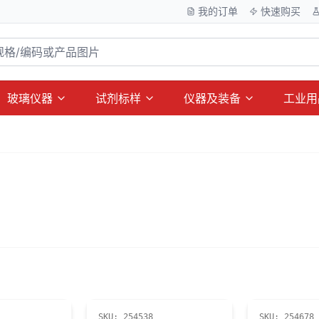
我的订单
快速购买
玻璃仪器
试剂标样
仪器及装备
工业用
SKU:
254538
SKU:
254678