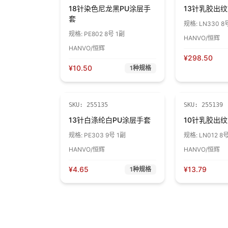
18针染色尼龙黑PU涂层手
13针乳胶出
套
规格:
LN330 
芯，防割3级 1
规格:
PE802 8号 1副
HANVO/恒辉
HANVO/恒辉
¥
298.50
¥
10.50
1
种规格
SKU:
255135
SKU:
255139
13针白涤纶白PU涂层手套
10针乳胶出
规格:
PE303 9号 1副
规格:
LN012 
套芯，蓝色涂胶 
HANVO/恒辉
HANVO/恒辉
¥
4.65
¥
13.79
1
种规格