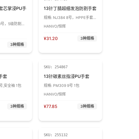
手套芯掌浸PU手
13针丁腈超细发泡防割手套
规格:
NJ384 8号，HPPE手套
芯，防割5级 1副
 8号，5级防割，
HANVO/恒辉
¥
31.20
3
种规格
3
种规格
SKU:
254867
手套
13针碳素丝指浸PU手套
8号,安全袖 1包
规格:
PM309 9号 1包
HANVO/恒辉
¥
77.85
3
种规格
3
种规格
SKU:
255132