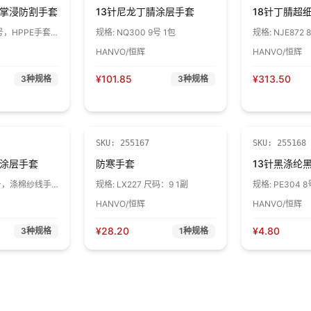
纹掌浸防割手套
13针尼龙丁腈涂层手套
18针丁腈超
8号，HPPE手套
规格:
NQ300 9号 1包
规格:
NJE872
包
手套芯，防割3级
HANVO/恒辉
HANVO/恒辉
¥
101.85
¥
313.50
3
种规格
3
种规格
SKU:
255167
SKU:
255168
纹涂层手套
防寒手套
13针黑涤纶
8号，涤棉纱线手
规格:
LX227 尺码：9 1副
规格:
PE304 8
1副
HANVO/恒辉
HANVO/恒辉
¥
28.20
¥
4.80
3
种规格
1
种规格