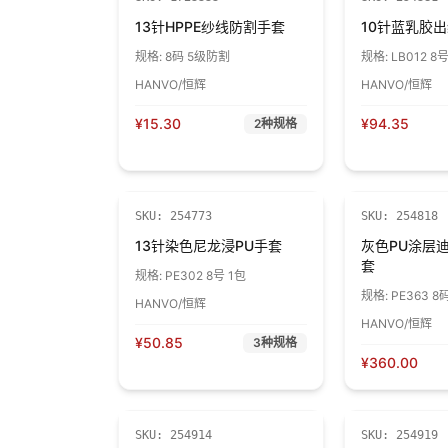
13针HPPE纱线防割手套
10针蓝乳胶
规格:
8码 5级防割
规格:
LB012 
胶 1包
HANVO/恒辉
HANVO/恒辉
¥
15.30
¥
94.35
2
种规格
SKU:
254773
SKU:
254818
13针染色尼龙浸PU手套
灰色PU涂层
套
规格:
PE302 8号 1包
规格:
PE363 
HANVO/恒辉
割 1包
HANVO/恒辉
¥
50.85
3
种规格
¥
360.00
SKU:
254914
SKU:
254919