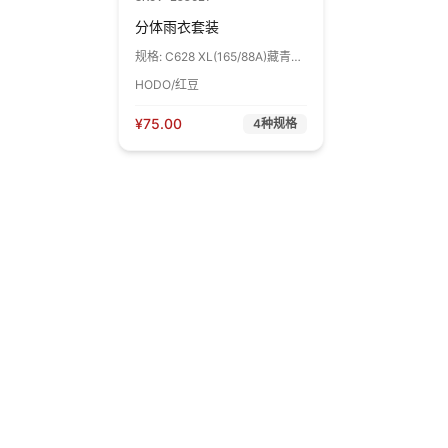
分体雨衣套装
规格:
C628 XL(165/88A)藏青色
1套
HODO/红豆
¥
75.00
4
种规格