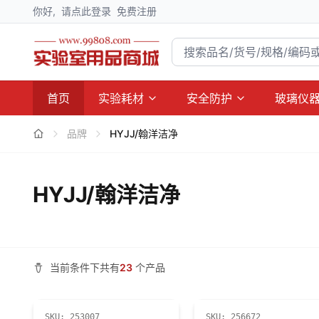
你好,
请点此登录
免费注册
首页
实验耗材
安全防护
玻璃仪
品牌
HYJJ/翰洋洁净
HYJJ/翰洋洁净
当前条件下共有
23
个产品
SKU:
253007
SKU:
256672