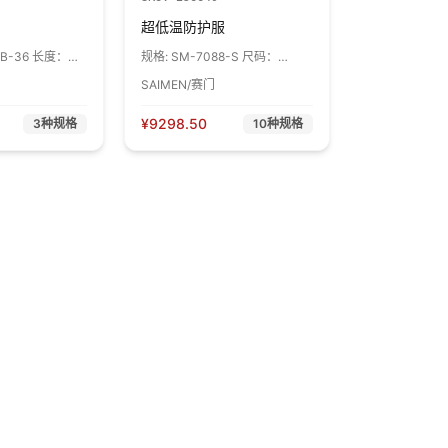
超低温防护服
6B-36 长度：
规格:
SM-7088-S 尺码：
S（160-165） 1件
SAIMEN/赛门
¥
9298.50
3
种规格
10
种规格