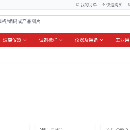
我的订单
快速购买
玻璃仪器
试剂标样
仪器及装备
工业用
SKU:
252466
SKU:
254615