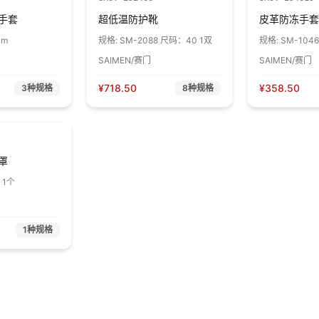
手套
超低温防护靴
皮革防冻手套
cm
规格:
SM-2088 尺码：40 1双
规格:
SM-104
36cm 1副
SAIMEN/赛门
SAIMEN/赛门
¥
718.50
¥
358.50
3
种规格
8
种规格
罩
 1个
1
种规格