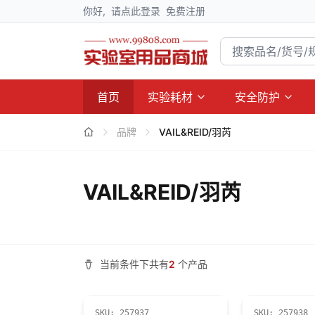
你好,
请点此登录
免费注册
首页
实验耗材
安全防护
品牌
VAIL&REID/羽芮
VAIL&REID/羽芮
当前条件下共有
2
个产品
SKU:
257937
SKU:
257938