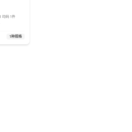
1 均码 1件
芮
1
种规格