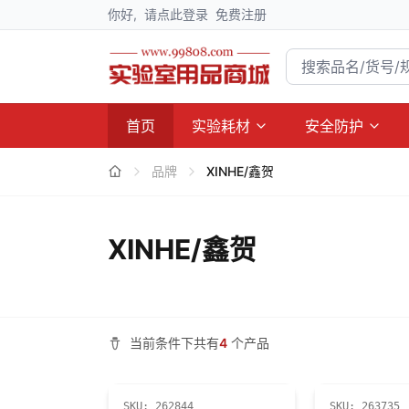
你好,
请点此登录
免费注册
首页
实验耗材
安全防护
品牌
XINHE/鑫贺
XINHE/鑫贺
当前条件下共有
4
个产品
SKU:
262844
SKU:
263735