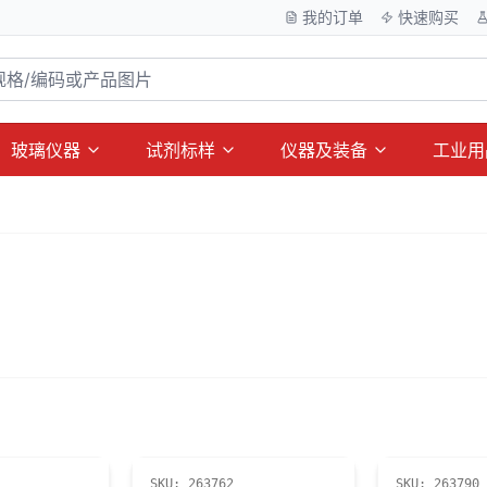
我的订单
快速购买
玻璃仪器
试剂标样
仪器及装备
工业用
SKU:
263762
SKU:
263790