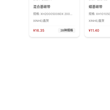
混合基碳带
蜡基碳带
规格:
XH200050060X 200小
规格:
XH10105
芯管,50mm*60m 1卷
管,50mm*60m 
XINHE/鑫贺
XINHE/鑫贺
¥
16.35
¥
11.40
28
种规格