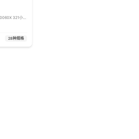
50060X 321小芯
 1卷
28
种规格