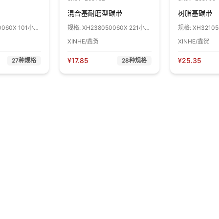
混合基耐磨型碳带
树脂基碳带
0060X 101小芯
规格:
XH238050060X 221小芯
规格:
XH3210
1卷
管,50mm*60m 1卷
管,50mm*60m
XINHE/鑫贺
XINHE/鑫贺
¥
17.85
¥
25.35
27
种规格
28
种规格