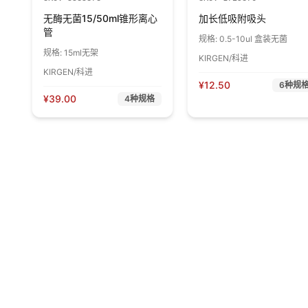
无酶无菌15/50ml锥形离心
加长低吸附吸头
管
规格:
0.5-10ul 盒装无菌
规格:
15ml无架
KIRGEN/科进
KIRGEN/科进
¥
12.50
6
种规
¥
39.00
4
种规格