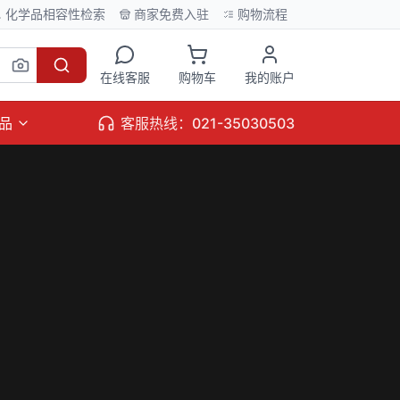
化学品相容性检索
商家免费入驻
购物流程
在线客服
购物车
我的账户
品
客服热线：021-35030503