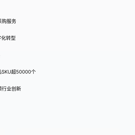
采购服务
字化转型
展
SKU超50000个
领行业创新