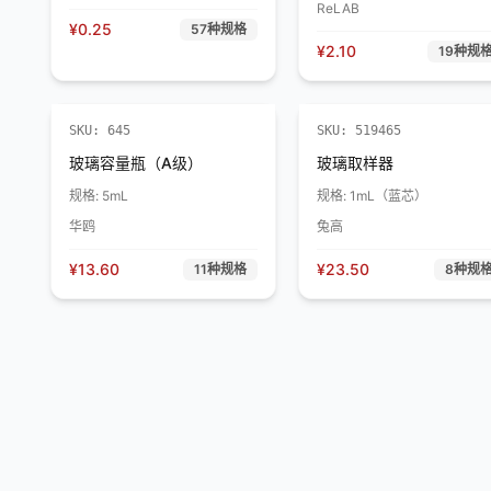
ReLAB
¥
0.25
57
种规格
¥
2.10
19
种规
SKU:
645
SKU:
519465
玻璃容量瓶（A级）
玻璃取样器
规格:
5mL
规格:
1mL（蓝芯）
华鸥
兔高
¥
13.60
¥
23.50
11
种规格
8
种规