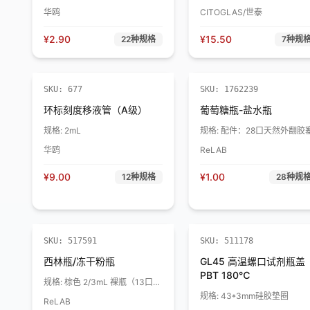
砂，抛光边，45°角
华鸥
CITOGLAS/世泰
¥
2.90
¥
15.50
22
种规格
7
种规
SKU:
677
SKU:
1762239
环标刻度移液管（A级）
葡萄糖瓶-盐水瓶
规格:
2mL
规格:
配件：28口天然外翻胶
华鸥
ReLAB
¥
9.00
¥
1.00
12
种规格
28
种规
SKU:
517591
SKU:
511178
西林瓶/冻干粉瓶
GL45 高温螺口试剂瓶盖
PBT 180℃
规格:
棕色 2/3mL 裸瓶（13口
径）
规格:
43*3mm硅胶垫圈
ReLAB