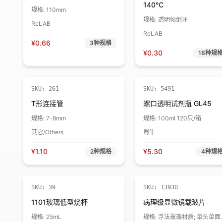
140℃
规格:
110mm
规格:
透明倾倒环
ReLAB
ReLAB
¥
0.66
3
种规格
¥
0.30
18
种规
SKU:
261
SKU:
5491
T形连接管
螺口透明试剂瓶 GL45
规格:
7-8mm
规格:
100ml 120只/箱
其它/Others
蜀牛
¥
1.10
¥
5.30
2
种规格
4
种规
SKU:
39
SKU:
13930
1101玻璃低型烧杯
病理级显微镜载玻片
规格:
25mL
规格:
浮法玻璃材质; 单头单面