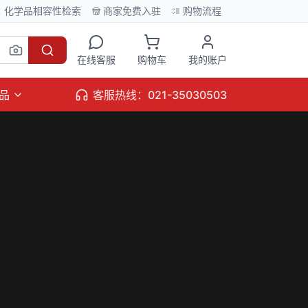
化学品相容性检索
商家免费入驻
购物流程
在线客服
购物车
我的账户
品
客服热线：021-35030503