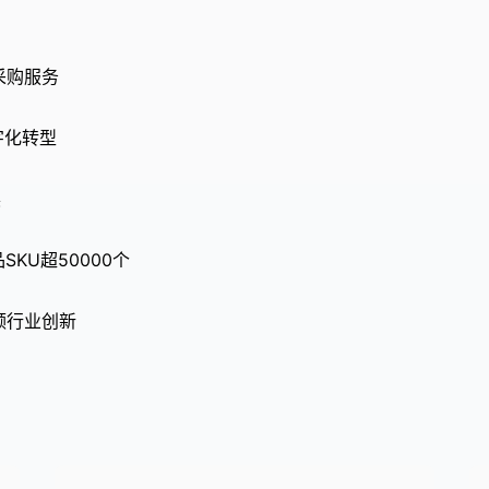
采购服务
字化转型
展
SKU超50000个
领行业创新