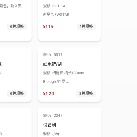
，紫色，独立灭菌
规格:
PH1-14
新星/NEWSTAR
¥
1.15
6
种规格
1
种规格
折扣
SKU:
5514
纸
细胞铲/刮
m
规格:
细胞铲 柄长180mm
Biologix/巴罗克
¥
1.20
6
种规格
3
种规格
SKU:
2247
试管刷
.0
规格:
小号