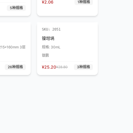
¥
2.06
1
种规格
5
种规格
折扣
SKU:
2051
镍坩埚
9号 235*215*160mm 3层
规格:
30mL
银鹏
¥
25.20
26
种规格
¥
28.80
3
种规格