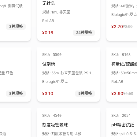
无针头
mg/L 测氯试纸
规格:
40微米
包装
规格:
1mL 非灭菌
Biologix/巴罗克
ReLAB
¥
2.70
3
种规格
¥
2.90
¥
0.16
24
种规格
售完下架
SKU:
5500
SKU:
9163
试剂槽
称量纸/硫酸
管盖 红色
规格:
55ml 独立灭菌包装 PS 1
规格:
50*50m
个
Biologix/巴罗克
ReLAB
¥
3.10
¥
3.90
8
种规格
5
种规格
¥
4.50
折扣
SKU:
4540
SKU:
2054
刻度吸管吸球
pH精密试纸
m快速
规格:
刻度吸管专用-A款
规格:
pH 0.5-5