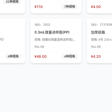
25
种规格
¥
7.10
¥
4.00
7
种规格
SKU:
5932
SKU:
1737939
0.3mL微量进样瓶(PP)
加厚纸箱
小号）
规格:
短螺纹微量透明进样瓶(不
规格:
含盖垫）
ReLAB
ReLAB
¥
48.00
¥
4.20
4
种规格
4
种规格