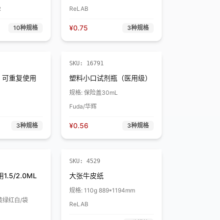
R
ReLAB
¥
0.75
10
种规格
3
种规格
SKU:
16791
 可重复使用
塑料小口试剂瓶（医用级）
规格:
保险盖30mL
Fuda/华辉
¥
0.56
3
种规格
3
种规格
SKU:
4529
.5/2.0ML
大张牛皮纸
规格:
110g 889*1194mm
蓝黄绿红白/袋
ReLAB