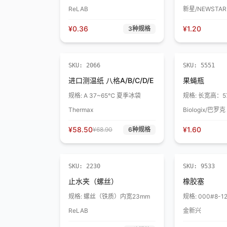
ReLAB
新星/NEWSTAR
¥
0.36
¥
1.20
3
种规格
折扣
SKU:
2066
SKU:
5551
进口测温纸 八格A/B/C/D/E
果蝇瓶
规格:
A 37~65℃ 夏季冰袋
规格:
长宽高：57
Thermax
Biologix/巴罗克
¥
58.50
¥
1.60
¥
68.90
6
种规格
SKU:
2230
SKU:
9533
止水夹（螺丝）
橡胶塞
规格:
螺丝（铁质）内宽23mm
规格:
000#8-1
ReLAB
金新兴