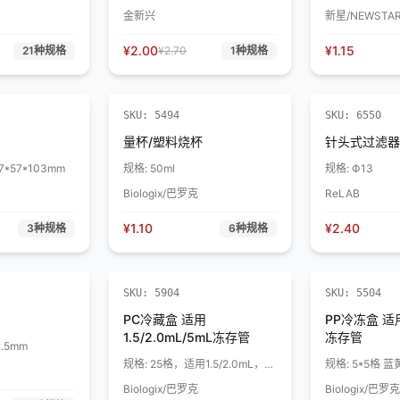
金新兴
新星/NEWSTA
¥
2.00
¥
1.15
21
种规格
¥
2.70
1
种规格
SKU:
5494
SKU:
6550
量杯/塑料烧杯
针头式过滤器
*57*103mm
规格:
50ml
规格:
Ф13
Biologix/巴罗克
ReLAB
¥
1.10
¥
2.40
3
种规格
6
种规格
SKU:
5904
SKU:
5504
PC冷藏盒 适用
PP冷冻盒 适用1
1.5/2.0mL/5mL冻存管
冻存管
2.5mm
规格:
25格，适用1.5/2.0mL，5
规格:
5*5格 
色， 红黄绿蓝白/袋
Biologix/巴罗克
Biologix/巴罗克