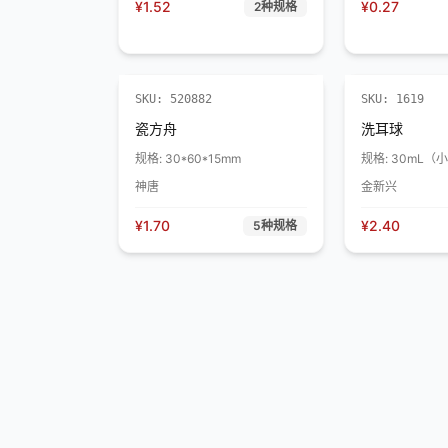
¥
1.52
¥
0.27
2
种规格
SKU:
520882
SKU:
1619
瓷方舟
洗耳球
规格:
30*60*15mm
规格:
30mL（
神唐
金新兴
¥
1.70
¥
2.40
5
种规格