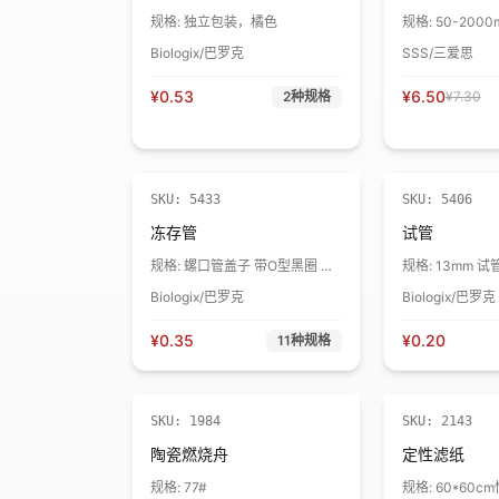
规格:
独立包装，橘色
规格:
50-2000
Biologix/巴罗克
SSS/三爱思
¥
0.53
¥
6.50
2
种规格
¥
7.30
售完下架
SKU:
5433
SKU:
5406
冻存管
试管
规格:
螺口管盖子 带O型黑圈 白
规格:
13mm 试
色
Biologix/巴罗克
Biologix/巴罗克
¥
0.35
¥
0.20
11
种规格
SKU:
1984
SKU:
2143
陶瓷燃烧舟
定性滤纸
规格:
77#
规格:
60*60c