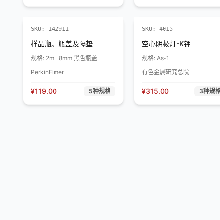
SKU:
142911
SKU:
4015
样品瓶、瓶盖及隔垫
空心阴极灯-K钾
规格:
2mL 8mm 黑色瓶盖
规格:
As-1
PerkinElmer
有色金属研究总院
¥
119.00
¥
315.00
5
种规格
3
种规