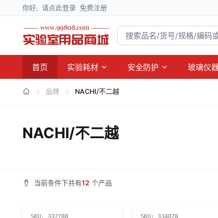
你好,
请点此登录
免费注册
首页
实验耗材
安全防护
玻璃仪
品牌
NACHI/不二越
NACHI/不二越
当前条件下共有
12
个产品
SKU:
332788
SKU:
334078