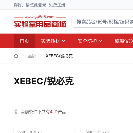
你好,
请点此登录
免费注册
首页
实验耗材
安全防护
玻璃仪
品牌
XEBEC/锐必克
XEBEC/锐必克
当前条件下共有
4
个产品
SKU:
307970
SKU:
309270