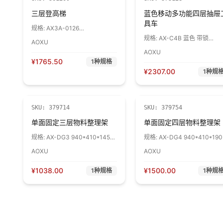
三层登高梯
蓝色移动多功能四层抽屉
具车
规格:
AX3A-0126
745*520*1410 最大负
规格:
AX-C4B 蓝色 带锁
AOXU
荷:100kg 1个
566*600*(850+550)mm 1台
AOXU
¥
1765.50
1
种规格
¥
2307.00
1
种规
SKU:
379714
SKU:
379754
单面固定三层物料整理架
单面固定四层物料整理架
规格:
AX-DG3 940*410*1450
规格:
AX-DG4 940*410*190
立柱:60*30*1.5mm矩形板 挂板
立柱:60*30*1.5mm矩形板 
AOXU
AOXU
1.2mm 底盘：2.0mm 挂板为浅
1.2mm 底盘：2.0mm 挂板为
蓝色 立柱和底盘为黑色 1个
蓝色 立柱和底盘为黑色 1个
¥
1038.00
¥
1500.00
1
种规格
1
种规