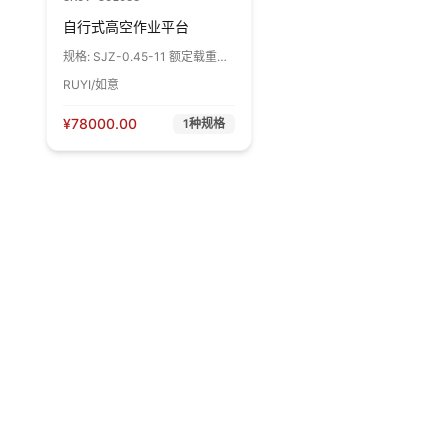
自行式高空作业平台
规格:
SJZ-0.45-11 额定载重
450kg，平台最低高度
RUYI/如意
1580mm，最高高度
11000mm，台面尺寸
2100*1150mm，电动驱动行
¥
78000.00
1
种规格
走。 1台