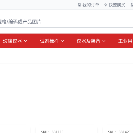
我的订单
快速购买
玻璃仪器
试剂标样
仪器及装备
工业用
SKU:
381111
SKU:
381421