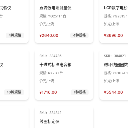
试验仪
直流低电阻测量仪
LCR数字电桥
1台
规格:
YG2511 1台
规格:
YG2815 
沪光/上海
沪光/上海
¥
2640.00
¥
3696.00
4
种规格
4
种规格
SKU:
384786
SKU:
384821
仪
十进式标准电容箱
磁环线圈圈数
台
规格:
RX7B 1台
规格:
YG107A 
沪光/上海
沪光/上海
¥
1716.00
¥
5544.00
10
种规格
1
种规格
SKU:
384842
线圈标定仪