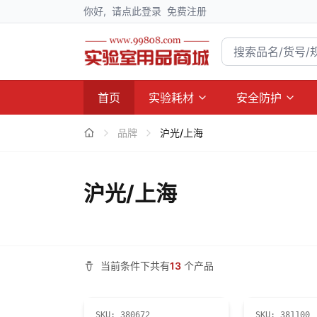
你好,
请点此登录
免费注册
首页
实验耗材
安全防护
品牌
沪光/上海
沪光/上海
当前条件下共有
13
个产品
SKU:
380672
SKU:
381100