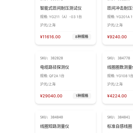
智能式匝间耐压测试仪
匝间冲击耐压
规格:
YG211（A）-03 1台
规格:
YG201A 
沪光/上海
沪光/上海
¥
11616.00
¥
9240.00
8
种规格
SKU:
382828
SKU:
384778
电缆路径探测仪
线圈圈数测量
规格:
QF2A 1台
规格:
YG108 1
沪光/上海
沪光/上海
¥
29040.00
¥
4224.00
1
种规格
SKU:
384840
SKU:
384841
线圈短路测量仪
标准自感线圈