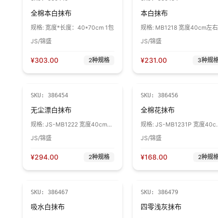
全棉本白抹布
本白抹布
规格:
宽度*长度：40*70cm 1包
规格:
MB1218 宽度40cm左右
长度70cm以内,棉成分90%以
JS/锦盛
JS/锦盛
（抹布是由断料做成,稍微有
寸、成分误差属于正常现象） 
包
¥
303.00
¥
231.00
2
种规格
3
种规
SKU:
386454
SKU:
386456
无尘漂白抹布
全棉花抹布
规格:
JS-MB1222 宽度40cm左
规格:
JS-MB1231P 宽度40c
右 长度70cm以内 棉成分90%以
左右,长度70cm以内,棉成分
JS/锦盛
JS/锦盛
上 1包
100%（抹布是由断料做成,稍
有点尺寸、成分误差属于正常
象） 1包
¥
294.00
¥
168.00
2
种规格
2
种规
SKU:
386467
SKU:
386479
吸水白抹布
四零浅灰抹布