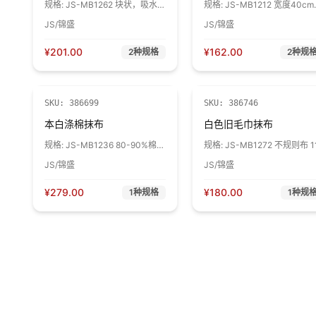
规格:
JS-MB1262 块状，吸水
规格:
JS-MB1212 宽度40c
性好，布料品种不唯一 1包
右,长度70cm以内,棉成分90
JS/锦盛
JS/锦盛
上（抹布是由断料做成,稍微
尺寸、成分误差属于正常现象
1包
¥
201.00
¥
162.00
2
种规格
2
种规
SKU:
386699
SKU:
386746
本白涤棉抹布
白色旧毛巾抹布
规格:
JS-MB1236 80-90%棉
规格:
JS-MB1272 不规则布 
布料纹路不一 30cmX30cm 1包
JS/锦盛
JS/锦盛
¥
279.00
¥
180.00
1
种规格
1
种规