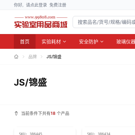
你好,
请点此登录
免费注册
首页
实验耗材
安全防护
玻璃仪
品牌
JS/锦盛
JS/锦盛
当前条件下共有
18
个产品
SKU:
386445
SKU:
386434