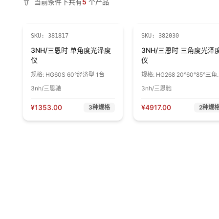
当前条件下共有
5
个产品
SKU:
381817
SKU:
382030
3NH/三恩时 单角度光泽度
3NH/三恩时 三角度光泽
仪
仪
规格:
HG60S 60°经济型 1台
规格:
HG268 20°60°85°三角
1台
3nh/三恩驰
3nh/三恩驰
¥
1353.00
¥
4917.00
3
种规格
2
种规