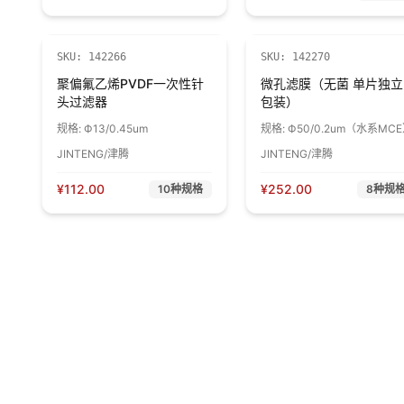
SKU:
142266
SKU:
142270
聚偏氟乙烯PVDF一次性针
微孔滤膜（无菌 单片独立
头过滤器
包装）
规格:
Ф13/0.45um
规格:
Ф50/0.2um（水系MC
JINTENG/津腾
JINTENG/津腾
¥
112.00
¥
252.00
10
种规格
8
种规