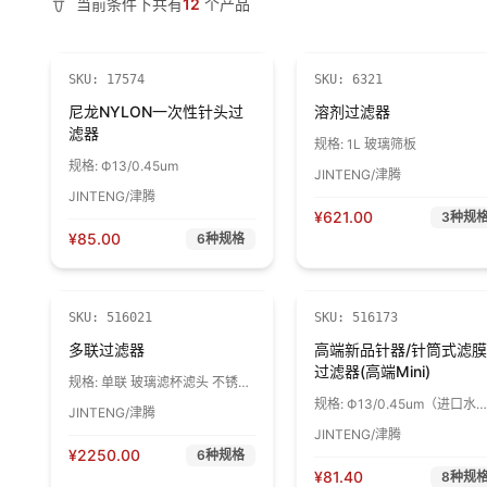
当前条件下共有
12
个产品
SKU:
17574
SKU:
6321
尼龙NYLON一次性针头过
溶剂过滤器
滤器
规格:
1L 玻璃筛板
规格:
Ф13/0.45um
JINTENG/津腾
JINTENG/津腾
¥
621.00
3
种规
¥
85.00
6
种规格
SKU:
516021
SKU:
516173
多联过滤器
高端新品针器/针筒式滤膜
过滤器(高端Mini)
规格:
单联 玻璃滤杯滤头 不锈钢
316L支架
规格:
Ф13/0.45um（进口水
JINTENG/津腾
系）聚醚砜PES
JINTENG/津腾
¥
2250.00
6
种规格
¥
81.40
8
种规