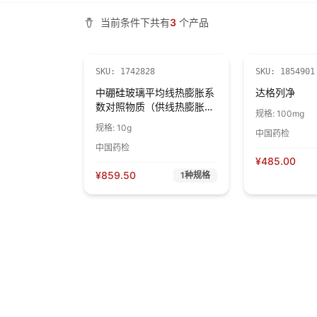
当前条件下共有
3
个产品
SKU:
1742828
SKU:
1854901
中硼硅玻璃平均线热膨胀系
达格列净
数对照物质（供线热膨胀系
规格:
100mg
数鉴别用－拉丝法）
规格:
10g
中国药检
中国药检
¥
485.00
¥
859.50
1
种规格