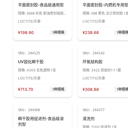
平面密封胶-食品级通用型
平面密封胶-内燃机专用
规格:
5699 灰色 耐油密封硅胶 1
规格:
598 黑色 法兰密封胶 1
支
LOCTITE/乐泰
LOCTITE/乐泰
¥
198.90
¥
238.68
1
种规格
1
种规
SKU:
244125
SKU:
244142
UV固化瞬干胶
环氧结构胶
规格:
4305 无色透明 1支
规格:
3422 双组份1:1 1套
LOCTITE/乐泰
LOCTITE/乐泰
¥
713.70
¥
308.88
1
种规格
1
种规
SKU:
244360
SKU:
244377
瞬干胶用促进剂-食品级溶
清洗剂
剂型
规格:
7200 促进剂 1支