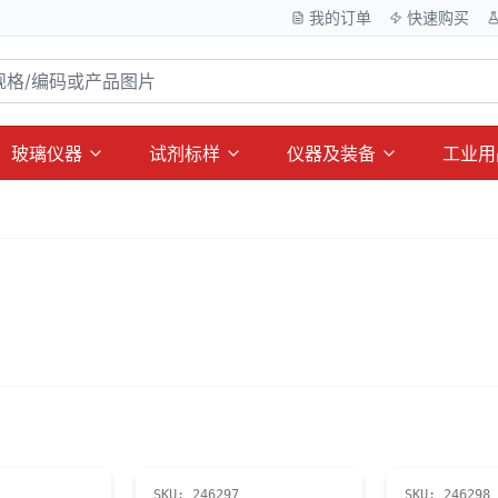
我的订单
快速购买
玻璃仪器
试剂标样
仪器及装备
工业用
SKU:
246297
SKU:
246298