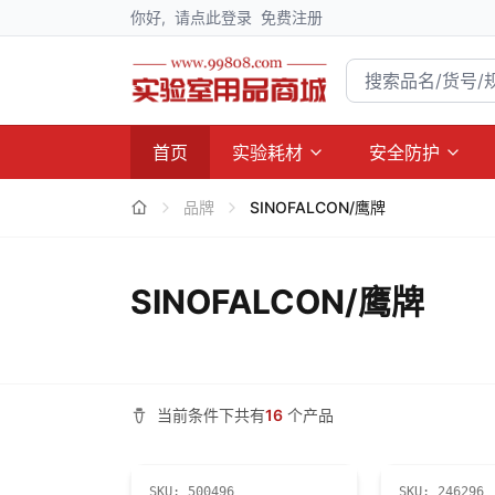
你好,
请点此登录
免费注册
首页
实验耗材
安全防护
品牌
SINOFALCON/鹰牌
SINOFALCON/鹰牌
当前条件下共有
16
个产品
SKU:
500496
SKU:
246296