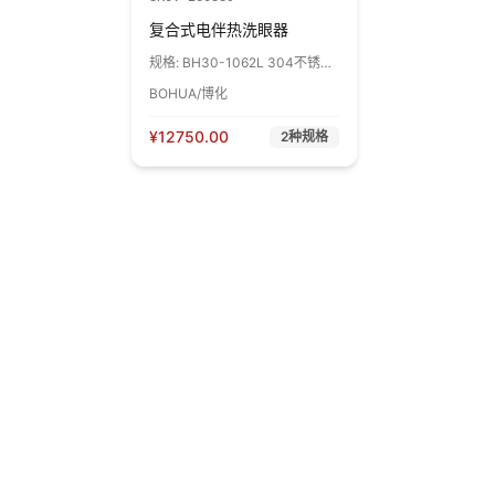
复合式电伴热洗眼器
规格:
BH30-1062L 304不锈钢
+绿色ABS+防爆BT4+防护IP54
BOHUA/博化
1台
¥
12750.00
2
种规格