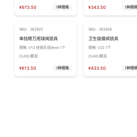
¥
973.50
¥
343.50
1
种规格
1
种规
SKU:
261925
SKU:
261926
单挡臂万用球阀锁具
卫生级蝶阀锁具
规格:
V13 挂锁孔径8mm 1个
规格:
V23 1个
DUKE/都克
DUKE/都克
¥
613.50
¥
433.50
1
种规格
1
种规