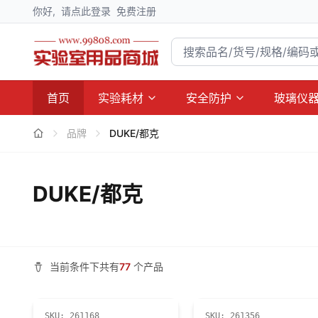
你好,
请点此登录
免费注册
首页
实验耗材
安全防护
玻璃仪
品牌
DUKE/都克
DUKE/都克
当前条件下共有
77
个产品
SKU:
261168
SKU:
261356